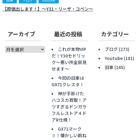
旧車
ブログ
Youtube
【原価出します！】〜Y31・リーザ・コペン〜
アーカイブ
最近の投稿
カテゴリー
ア
これが本物VIP
ブログ
(273)
ー
だ！Y30セドリッ
Youtube
(181)
カ
ク〜悪い所全部見
旧車
(165)
イ
せます〜
ブ
今回の旧車は
GX71クレスタ！
神が手掛けた
ハコスカ買取！ア
ツすぎるドンガラ
フルレストア４ド
アR仕様！
GX71マーク
Ⅱ！懐かしい跳ね