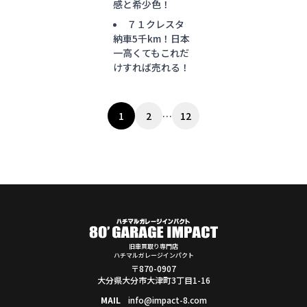
感と希少色！
７１クレスタ
納車5千km！日本
一高くてもこれだ
けすれば売れる！
投
1
2
…
12
稿
の
ペ
ー
ジ
送
り
旧車買取り専門店
ハチマルガレージインパクト
〒870-0907
大分県大分市大津町3丁目1-16
MAIL
info@impact-8.com