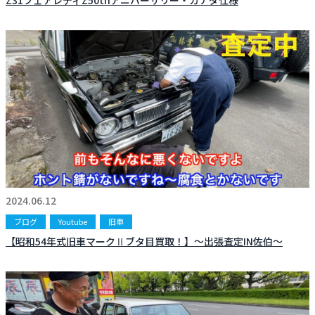
Z31フェアレディZ50thアニバーサリー・カナダ仕様
2024.06.12
ブログ
Youtube
旧車
【昭和54年式旧車マークⅡブタ目買取！】〜出張査定IN佐伯〜