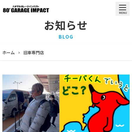
MENU
お知らせ
HOME
BLOG
ホーム
PURCHASE
ホーム
旧車専門店
買取情報
STOCK LIST
車両一覧
RECRUIT
求人情報
STAFF
スタッフ
COMPANY
会社概要
BLOG