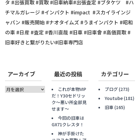
タ #出張買取 #買取 #旧車納車#出張査定 #ブタケツ #ハ
チマルガレージ #インパクト #impact #スカイラインジ
ャパン #販売開始 #ナオタイムズ #うまインパクト #昭和
の車 #日産 #査定 #香川直哉 #旧車 #旧車會 #高価買取 #
旧車好きと繋がりたい#旧車専門店
アーカイブ
最近の投稿
カテゴリー
ア
これが本物VIP
ブログ
(273)
ー
だ！Y30セドリッ
Youtube
(181)
カ
ク〜悪い所全部見
旧車
(165)
イ
せます〜
ブ
今回の旧車は
GX71クレスタ！
神が手掛けた
ハコスカ買取！ア