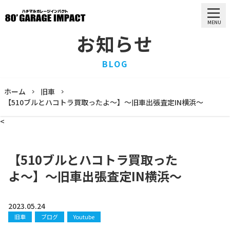
MENU
お知らせ
HOME
BLOG
ホーム
PURCHASE
ホーム
旧車
買取情報
【510ブルとハコトラ買取ったよ〜】〜旧車出張査定IN横浜〜
STOCK LIST
<
車両一覧
RECRUIT
求人情報
【510ブルとハコトラ買取った
STAFF
よ〜】〜旧車出張査定IN横浜〜
スタッフ
COMPANY
会社概要
2023.05.24
旧車
ブログ
Youtube
BLOG