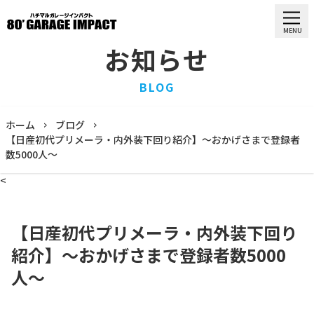
MENU
お知らせ
HOME
BLOG
ホーム
PURCHASE
ホーム
ブログ
買取情報
【日産初代プリメーラ・内外装下回り紹介】〜おかげさまで登録者
数5000人〜
STOCK LIST
車両一覧
<
RECRUIT
求人情報
【日産初代プリメーラ・内外装下回り
STAFF
スタッフ
紹介】〜おかげさまで登録者数5000
COMPANY
人〜
会社概要
BLOG