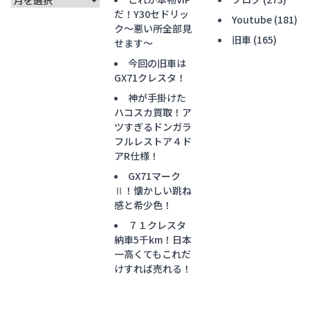
ー
だ！Y30セドリッ
Youtube
(181)
カ
ク〜悪い所全部見
旧車
(165)
イ
せます〜
ブ
今回の旧車は
GX71クレスタ！
神が手掛けた
ハコスカ買取！ア
ツすぎるドンガラ
フルレストア４ド
アR仕様！
GX71マーク
Ⅱ！懐かしい跳ね
感と希少色！
７１クレスタ
納車5千km！日本
一高くてもこれだ
けすれば売れる！