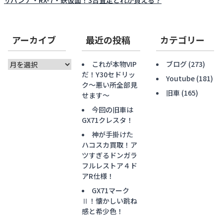
サバンナ・RX-7・鉄仮面！3台査定どれが買える？
アーカイブ
最近の投稿
カテゴリー
ア
これが本物VIP
ブログ
(273)
ー
だ！Y30セドリッ
Youtube
(181)
カ
ク〜悪い所全部見
旧車
(165)
イ
せます〜
ブ
今回の旧車は
GX71クレスタ！
神が手掛けた
ハコスカ買取！ア
ツすぎるドンガラ
フルレストア４ド
アR仕様！
GX71マーク
Ⅱ！懐かしい跳ね
感と希少色！