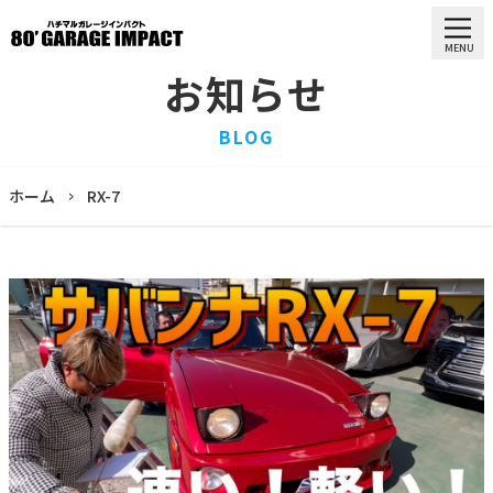
MENU
お知らせ
HOME
BLOG
ホーム
PURCHASE
ホーム
RX-7
買取情報
STOCK LIST
車両一覧
RECRUIT
求人情報
STAFF
スタッフ
COMPANY
会社概要
BLOG