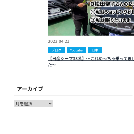
2023.04.21
ブログ
Youtube
旧車
【日産シーマ33系】〜これめっちゃ乗ってま
た〜
アーカイブ
ア
ー
カ
イ
ブ