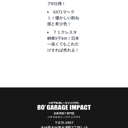
アR仕様！
GX71マーク
Ⅱ！懐かしい跳ね
感と希少色！
７１クレスタ
納車5千km！日本
一高くてもこれだ
けすれば売れる！
旧車買取り専門店
ハチマルガレージインパクト
〒870-0907
大分県大分市大津町3丁目1-16