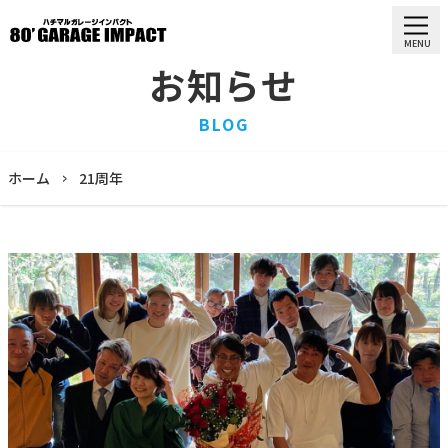
MENU
お知らせ
HOME
BLOG
ホーム
PURCHASE
ホーム
21周年
買取情報
STOCK LIST
車両一覧
RECRUIT
求人情報
STAFF
スタッフ
COMPANY
会社概要
BLOG