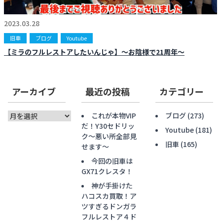
お知らせ
CONTACT
2023.03.28
お問合わせ
旧車
ブログ
Youtube
【ミラのフルレストアしたいんじゃ】〜お陰様で21周年〜
アーカイブ
最近の投稿
カテゴリー
ア
これが本物VIP
ブログ
(273)
ー
だ！Y30セドリッ
Youtube
(181)
カ
ク〜悪い所全部見
旧車
(165)
イ
せます〜
ブ
今回の旧車は
GX71クレスタ！
神が手掛けた
ハコスカ買取！ア
ツすぎるドンガラ
フルレストア４ド