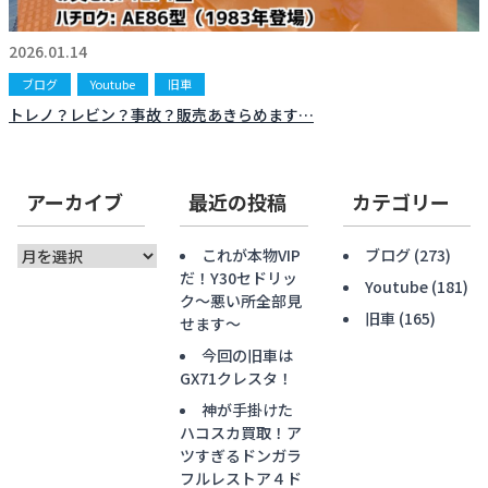
お知らせ
CONTACT
2026.01.14
お問合わせ
ブログ
Youtube
旧車
トレノ？レビン？事故？販売あきらめます…
アーカイブ
最近の投稿
カテゴリー
ア
これが本物VIP
ブログ
(273)
ー
だ！Y30セドリッ
Youtube
(181)
カ
ク〜悪い所全部見
旧車
(165)
イ
せます〜
ブ
今回の旧車は
GX71クレスタ！
神が手掛けた
ハコスカ買取！ア
ツすぎるドンガラ
フルレストア４ド