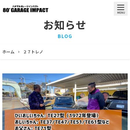
MENU
お知らせ
HOME
BLOG
ホーム
PURCHASE
ホーム
２７トレノ
買取情報
STOCK LIST
車両一覧
RECRUIT
求人情報
STAFF
スタッフ
COMPANY
会社概要
BLOG