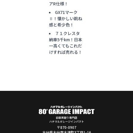
アR仕様！
GX71マーク
Ⅱ！懐かしい跳ね
感と希少色！
７１クレスタ
納車5千km！日本
一高くてもこれだ
けすれば売れる！
旧車買取り専門店
ハチマルガレージインパクト
〒870-0907
大分県大分市大津町3丁目1-16