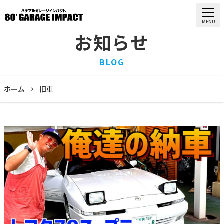
MENU
お知らせ
HOME
BLOG
ホーム
PURCHASE
ホーム
旧車
買取情報
STOCK LIST
車両一覧
RECRUIT
求人情報
STAFF
スタッフ
COMPANY
会社概要
BLOG