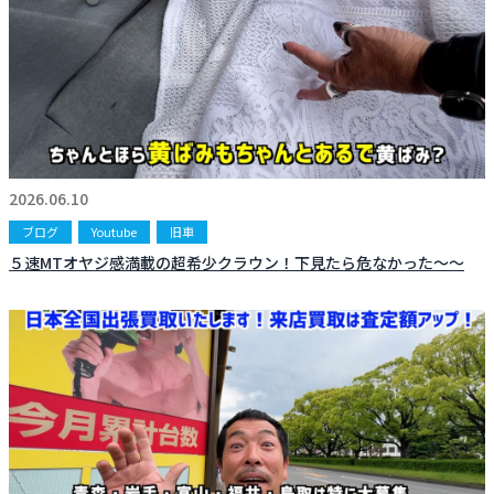
2026.06.10
ブログ
Youtube
旧車
５速MTオヤジ感満載の超希少クラウン！下見たら危なかった〜〜