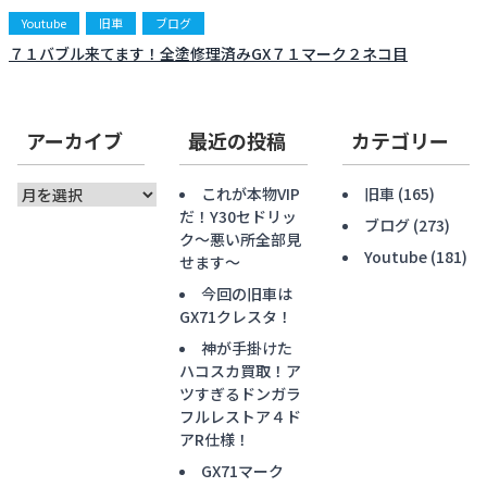
Youtube
旧車
ブログ
７１バブル来てます！全塗修理済みGX７１マーク２ネコ目
アーカイブ
最近の投稿
カテゴリー
ア
これが本物VIP
旧車
(165)
ー
だ！Y30セドリッ
ブログ
(273)
カ
ク〜悪い所全部見
Youtube
(181)
イ
せます〜
ブ
今回の旧車は
GX71クレスタ！
神が手掛けた
ハコスカ買取！ア
ツすぎるドンガラ
フルレストア４ド
アR仕様！
GX71マーク