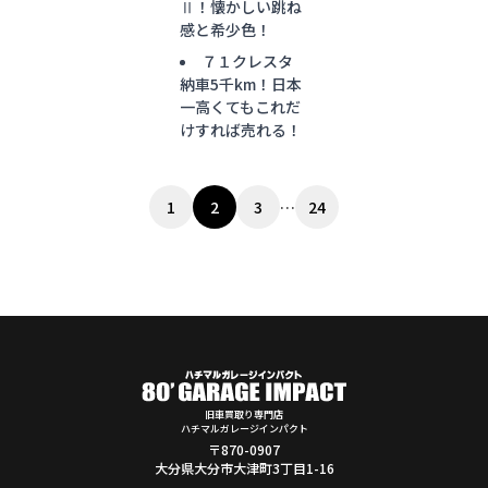
Ⅱ！懐かしい跳ね
感と希少色！
７１クレスタ
納車5千km！日本
一高くてもこれだ
けすれば売れる！
投
1
2
3
…
24
稿
の
ペ
ー
ジ
送
り
旧車買取り専門店
ハチマルガレージインパクト
〒870-0907
大分県大分市大津町3丁目1-16