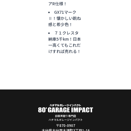
アR仕様！
GX71マーク
Ⅱ！懐かしい跳ね
感と希少色！
７１クレスタ
納車5千km！日本
一高くてもこれだ
けすれば売れる！
旧車買取り専門店
ハチマルガレージインパクト
〒870-0907
大分県大分市大津町3丁目1-16