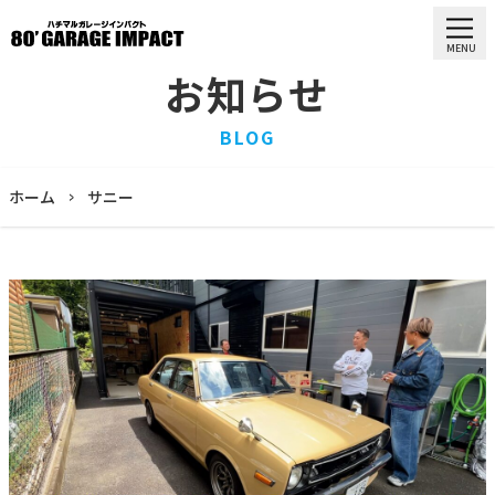
MENU
お知らせ
HOME
BLOG
ホーム
PURCHASE
ホーム
サニー
買取情報
STOCK LIST
車両一覧
RECRUIT
求人情報
STAFF
スタッフ
COMPANY
会社概要
BLOG