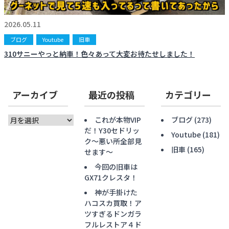
お知らせ
CONTACT
2026.05.11
お問合わせ
ブログ
Youtube
旧車
310サニーやっと納車！色々あって大変お待たせしました！
アーカイブ
最近の投稿
カテゴリー
ア
これが本物VIP
ブログ
(273)
ー
だ！Y30セドリッ
Youtube
(181)
カ
ク〜悪い所全部見
旧車
(165)
イ
せます〜
ブ
今回の旧車は
GX71クレスタ！
神が手掛けた
ハコスカ買取！ア
ツすぎるドンガラ
フルレストア４ド