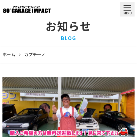
MENU
お知らせ
HOME
BLOG
ホーム
PURCHASE
ホーム
カプチーノ
買取情報
STOCK LIST
車両一覧
RECRUIT
求人情報
STAFF
スタッフ
COMPANY
会社概要
BLOG