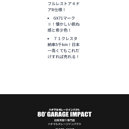
フルレストア４ド
アR仕様！
GX71マーク
Ⅱ！懐かしい跳ね
感と希少色！
７１クレスタ
納車5千km！日本
一高くてもこれだ
けすれば売れる！
旧車買取り専門店
ハチマルガレージインパクト