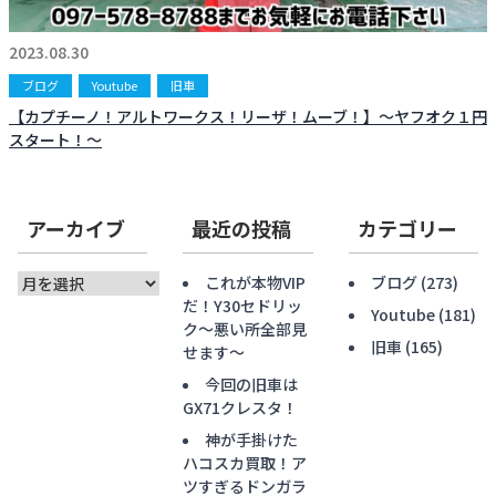
お知らせ
CONTACT
2023.08.30
お問合わせ
ブログ
Youtube
旧車
【カプチーノ！アルトワークス！リーザ！ムーブ！】〜ヤフオク１円
スタート！〜
アーカイブ
最近の投稿
カテゴリー
ア
これが本物VIP
ブログ
(273)
ー
だ！Y30セドリッ
Youtube
(181)
カ
ク〜悪い所全部見
旧車
(165)
イ
せます〜
ブ
今回の旧車は
GX71クレスタ！
神が手掛けた
ハコスカ買取！ア
ツすぎるドンガラ