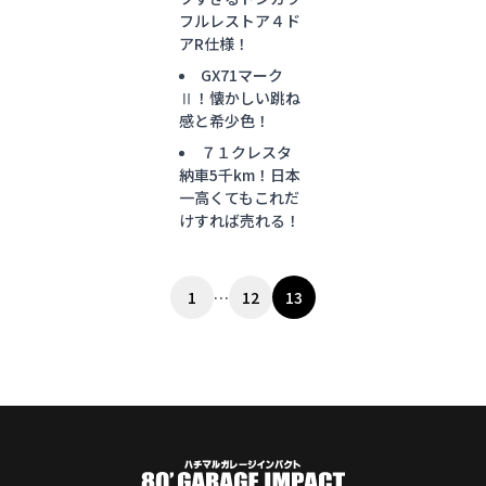
フルレストア４ド
アR仕様！
GX71マーク
Ⅱ！懐かしい跳ね
感と希少色！
７１クレスタ
納車5千km！日本
一高くてもこれだ
けすれば売れる！
投
1
…
12
13
稿
の
ペ
ー
ジ
送
り