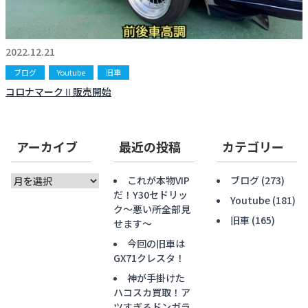
2022.12.21
ブログ
Youtube
旧車
コロナマークⅡ販売開始
アーカイブ
最近の投稿
カテゴリー
ア
これが本物VIP
ブログ
(273)
ー
だ！Y30セドリッ
Youtube
(181)
カ
ク〜悪い所全部見
旧車
(165)
イ
せます〜
ブ
今回の旧車は
GX71クレスタ！
神が手掛けた
ハコスカ買取！ア
ツすぎるドンガラ