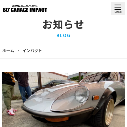
MENU
お知らせ
HOME
BLOG
ホーム
PURCHASE
ホーム
インパクト
買取情報
STOCK LIST
車両一覧
RECRUIT
求人情報
STAFF
スタッフ
COMPANY
会社概要
BLOG