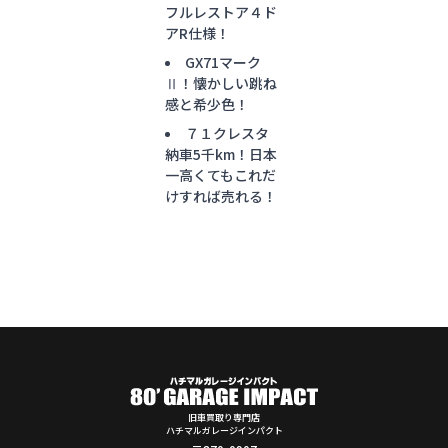
フルレストア４ド
アR仕様！
GX71マーク
Ⅱ！懐かしい跳ね
感と希少色！
７１クレスタ
納車5千km！日本
一高くてもこれだ
けすれば売れる！
旧車買取り専門店
ハチマルガレージインパクト