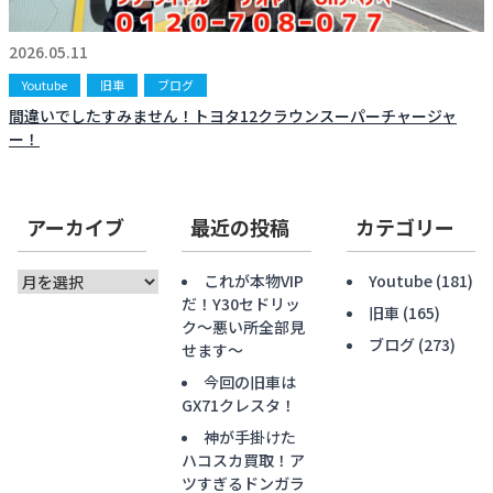
お知らせ
CONTACT
2026.05.11
お問合わせ
Youtube
旧車
ブログ
間違いでしたすみません！トヨタ12クラウンスーパーチャージャ
ー！
アーカイブ
最近の投稿
カテゴリー
ア
これが本物VIP
Youtube
(181)
ー
だ！Y30セドリッ
旧車
(165)
カ
ク〜悪い所全部見
ブログ
(273)
イ
せます〜
ブ
今回の旧車は
GX71クレスタ！
神が手掛けた
ハコスカ買取！ア
ツすぎるドンガラ