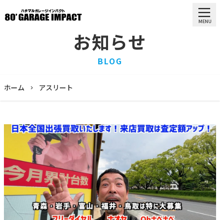
MENU
お知らせ
HOME
BLOG
ホーム
PURCHASE
ホーム
アスリート
買取情報
STOCK LIST
車両一覧
RECRUIT
求人情報
STAFF
スタッフ
COMPANY
会社概要
BLOG