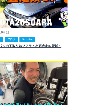
.04.22
車
ブログ
Youtube
パンの下取りはソアラ！出張査定IN茨城！