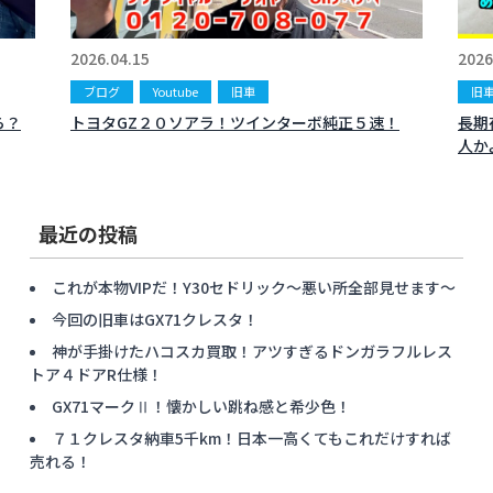
2026.04.15
2026
ブログ
Youtube
旧車
旧
ら？
トヨタGZ２０ソアラ！ツインターボ純正５速！
長期
人か
最近の投稿
これが本物VIPだ！Y30セドリック〜悪い所全部見せます〜
今回の旧車はGX71クレスタ！
神が手掛けたハコスカ買取！アツすぎるドンガラフルレス
トア４ドアR仕様！
GX71マークⅡ！懐かしい跳ね感と希少色！
７１クレスタ納車5千km！日本一高くてもこれだけすれば
売れる！