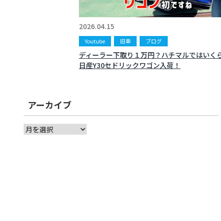
2026.04.15
Youtube
旧車
ブログ
ディーラー下取り１万円？ハチマルではいく
日産Y30セドリックワゴン入荷！
アーカイブ
ア
ー
カ
イ
ブ