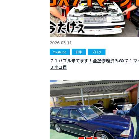
2026.05.11
Youtube
旧車
ブログ
７１バブル来てます！全塗修理済みGX７１マ
２ネコ目