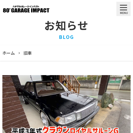
MENU
お知らせ
HOME
BLOG
ホーム
PURCHASE
ホーム
旧車
買取情報
STOCK LIST
車両一覧
RECRUIT
求人情報
STAFF
スタッフ
COMPANY
会社概要
BLOG