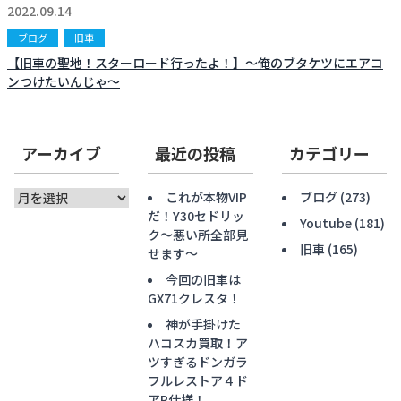
2022.09.14
ブログ
旧車
【旧車の聖地！スターロード行ったよ！】〜俺のブタケツにエアコ
ンつけたいんじゃ〜
アーカイブ
最近の投稿
カテゴリー
ア
これが本物VIP
ブログ
(273)
ー
だ！Y30セドリッ
Youtube
(181)
カ
ク〜悪い所全部見
旧車
(165)
イ
せます〜
ブ
今回の旧車は
GX71クレスタ！
神が手掛けた
ハコスカ買取！ア
ツすぎるドンガラ
フルレストア４ド
アR仕様！