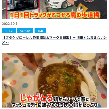
2022.10.1
ブログ
Youtube
旧車
【ブタケツローレル作業開始&マークⅡ買取】〜旧車とは言えないけ
ど〜