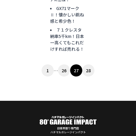
GX71マーク
Ⅱ！懐かしい跳ね
感と希少色！
７１クレスタ
納車5千km！日本
一高くてもこれだ
けすれば売れる！
投
1
…
26
27
28
稿
の
ペ
ー
ジ
送
り
旧車買取り専門店
ハチマルガレージインパクト