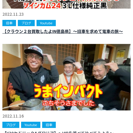
お知らせ
CONTACT
2022.11.23
お問合わせ
旧車
ブログ
Youtube
【クラウン２台買取したよIN徳島県】～旧車を求めて電車の旅～
2022.11.16
ブログ
Youtube
旧車