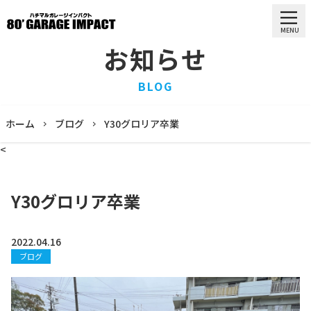
MENU
お知らせ
HOME
BLOG
ホーム
PURCHASE
ホーム
ブログ
Y30グロリア卒業
買取情報
<
STOCK LIST
車両一覧
RECRUIT
Y30グロリア卒業
求人情報
STAFF
スタッフ
2022.04.16
ブログ
COMPANY
会社概要
BLOG