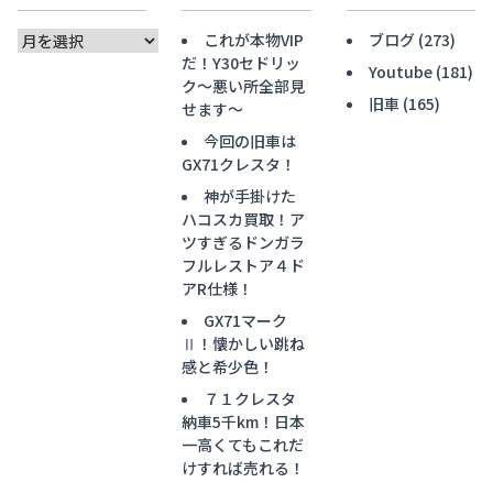
ア
これが本物VIP
ブログ
(273)
ー
だ！Y30セドリッ
Youtube
(181)
カ
ク〜悪い所全部見
旧車
(165)
イ
せます〜
ブ
今回の旧車は
GX71クレスタ！
神が手掛けた
ハコスカ買取！ア
ツすぎるドンガラ
フルレストア４ド
アR仕様！
GX71マーク
Ⅱ！懐かしい跳ね
感と希少色！
７１クレスタ
納車5千km！日本
一高くてもこれだ
けすれば売れる！