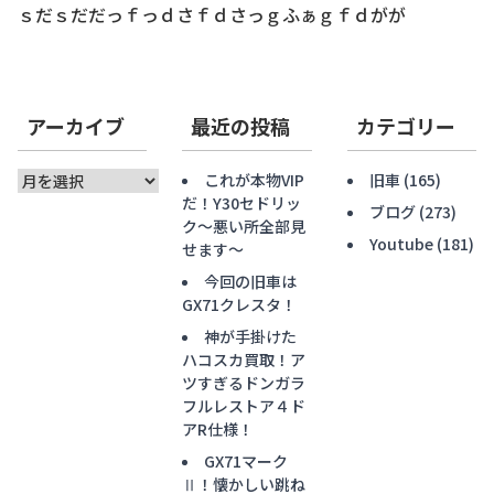
ｓだｓだだっｆっｄさｆｄさっｇふぁｇｆｄがが
アーカイブ
最近の投稿
カテゴリー
ア
これが本物VIP
旧車
(165)
ー
だ！Y30セドリッ
ブログ
(273)
カ
ク〜悪い所全部見
Youtube
(181)
イ
せます〜
ブ
今回の旧車は
GX71クレスタ！
神が手掛けた
ハコスカ買取！ア
ツすぎるドンガラ
フルレストア４ド
アR仕様！
GX71マーク
Ⅱ！懐かしい跳ね