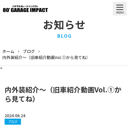
MENU
お知らせ
HOME
BLOG
ホーム
PURCHASE
ホーム
ブログ
買取情報
内外装紹介〜（旧車紹介動画Vol.①から見てね）
STOCK LIST
<
車両一覧
RECRUIT
求人情報
内外装紹介〜（旧車紹介動画Vol.①か
STAFF
ら見てね）
スタッフ
COMPANY
会社概要
2024.06.24
ブログ
BLOG