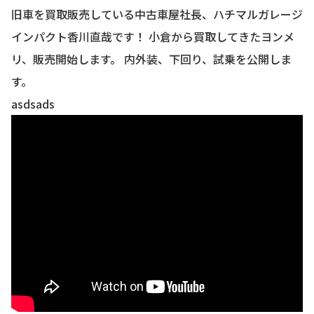
お知らせ
旧車を買取販売している中古車屋社長、ハチマルガレージ
CONTACT
インパクト香川直哉です！ 小倉から買取してきたヨンメ
お問合わせ
リ、販売開始します。 内外装、下回り、試乗を公開しま
す。
asdsads