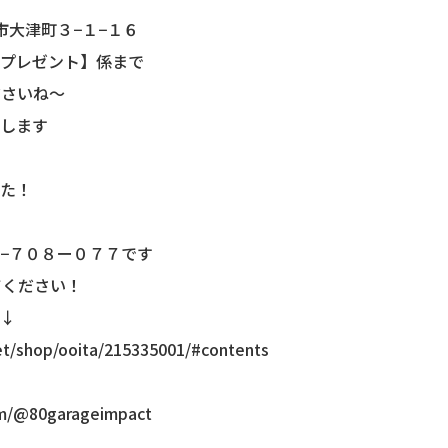
分市大津町３−１−１６
プレゼント】係まで
ださいね〜
します
た！
−７０８ー０７７です
てください！
↓
et/shop/ooita/215335001/#contents
om/@80garageimpact
。