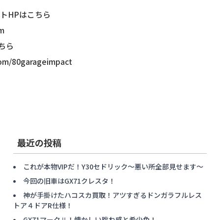
トHPはこちら
om
こちら
com/80garageimpact
最近の投稿
これが本物VIPだ！Y30セドリック〜悪い所全部見せます〜
今回の旧車はGX71クレスタ！
神が手掛けたハコスカ買取！アツすぎるドンガラフルレス
トア４ドアR仕様！
GX71マークⅡ！懐かしい跳ね感と希少色！