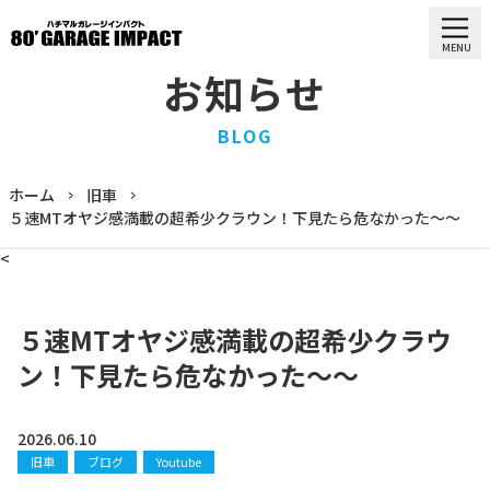
MENU
お知らせ
HOME
BLOG
ホーム
PURCHASE
ホーム
旧車
買取情報
５速MTオヤジ感満載の超希少クラウン！下見たら危なかった〜〜
STOCK LIST
<
車両一覧
RECRUIT
求人情報
５速MTオヤジ感満載の超希少クラウ
STAFF
ン！下見たら危なかった〜〜
スタッフ
COMPANY
会社概要
2026.06.10
旧車
ブログ
Youtube
BLOG