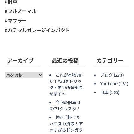
#旧車
#フルノーマル
#マフラー
#
ハチマルガレージインパクト
アーカイブ
最近の投稿
カテゴリー
ア
これが本物VIP
ブログ
(273)
ー
だ！Y30セドリッ
Youtube
(181)
カ
ク〜悪い所全部見
旧車
(165)
イ
せます〜
ブ
今回の旧車は
GX71クレスタ！
神が手掛けた
ハコスカ買取！ア
ツすぎるドンガラ