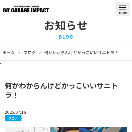
MENU
お知らせ
HOME
BLOG
ホーム
PURCHASE
ホーム
ブログ
何かわからんけどかっこいいサニトラ！
買取情報
<
STOCK LIST
車両一覧
RECRUIT
何かわからんけどかっこいいサニト
求人情報
ラ！
STAFF
スタッフ
COMPANY
2025.07.16
会社概要
ブログ
BLOG