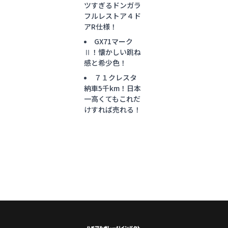
ツすぎるドンガラ
フルレストア４ド
アR仕様！
GX71マーク
Ⅱ！懐かしい跳ね
感と希少色！
７１クレスタ
納車5千km！日本
一高くてもこれだ
けすれば売れる！