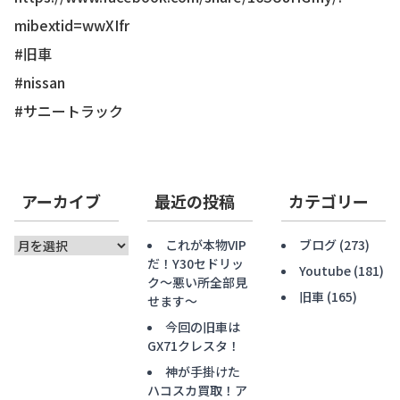
mibextid=wwXIfr
#旧車
#nissan
#サニートラック
アーカイブ
最近の投稿
カテゴリー
ア
これが本物VIP
ブログ
(273)
ー
だ！Y30セドリッ
Youtube
(181)
カ
ク〜悪い所全部見
旧車
(165)
イ
せます〜
ブ
今回の旧車は
GX71クレスタ！
神が手掛けた
ハコスカ買取！ア