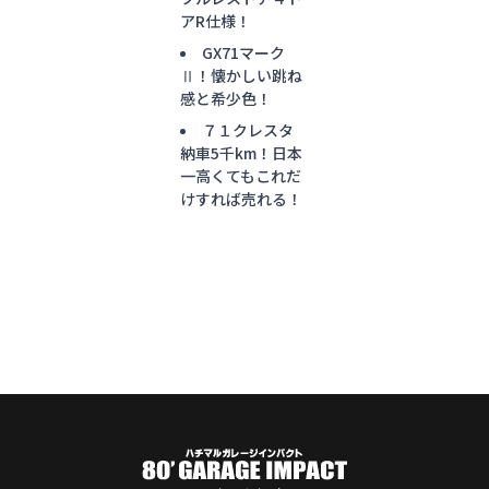
アR仕様！
GX71マーク
Ⅱ！懐かしい跳ね
感と希少色！
７１クレスタ
納車5千km！日本
一高くてもこれだ
けすれば売れる！