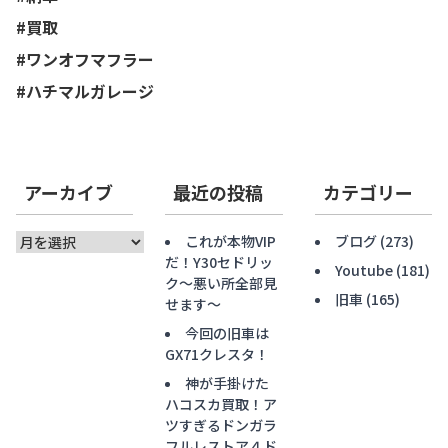
#買取
#ワンオフマフラー
#
ハチマルガレージ
アーカイブ
最近の投稿
カテゴリー
ア
これが本物VIP
ブログ
(273)
ー
だ！Y30セドリッ
Youtube
(181)
カ
ク〜悪い所全部見
旧車
(165)
イ
せます〜
ブ
今回の旧車は
GX71クレスタ！
神が手掛けた
ハコスカ買取！ア
ツすぎるドンガラ
フルレストア４ド