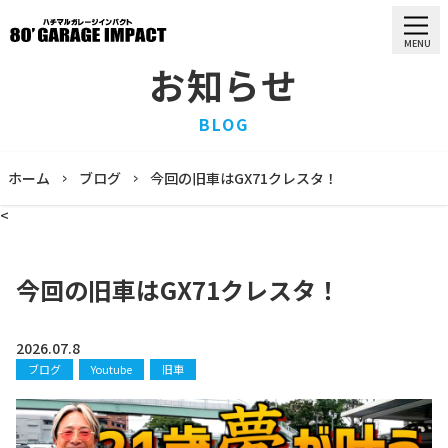
MENU
お知らせ
HOME
BLOG
ホーム
PURCHASE
ホーム
ブログ
今回の旧車はGX71クレスタ！
買取情報
<
STOCK LIST
車両一覧
RECRUIT
今回の旧車はGX71クレスタ！
求人情報
STAFF
スタッフ
2026.07.8
ブログ
Youtube
旧車
COMPANY
会社概要
BLOG