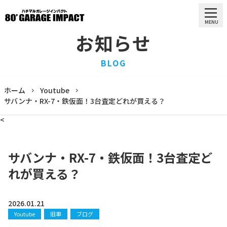
MENU
お知らせ
HOME
BLOG
ホーム
PURCHASE
ホーム
Youtube
買取情報
サバンナ・RX-7・鉄仮面！3台査定どれが買える？
STOCK LIST
<
車両一覧
RECRUIT
求人情報
サバンナ・RX-7・鉄仮面！3台査定ど
STAFF
れが買える？
スタッフ
COMPANY
会社概要
2026.01.21
Youtube
旧車
ブログ
BLOG