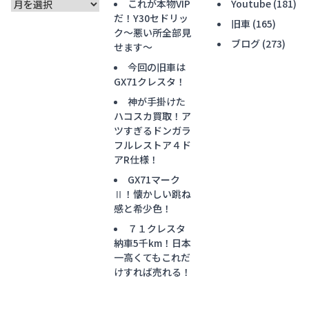
ア
これが本物VIP
Youtube
(181)
ー
だ！Y30セドリッ
旧車
(165)
カ
ク〜悪い所全部見
ブログ
(273)
イ
せます〜
ブ
今回の旧車は
GX71クレスタ！
神が手掛けた
ハコスカ買取！ア
ツすぎるドンガラ
フルレストア４ド
アR仕様！
GX71マーク
Ⅱ！懐かしい跳ね
感と希少色！
７１クレスタ
納車5千km！日本
一高くてもこれだ
けすれば売れる！