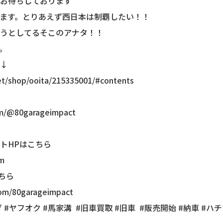
お待ちしております
ます。とりあえず西日本は制覇したい！！
うとしてるそこのアナタ！！
。
↓
et/shop/ooita/215335001/#contents
om/@80garageimpact
。
トHPはこちら
om
こちら
com/80garageimpact
ダ #ヤフオク #馬家溝 #旧車買取 #旧車 #販売開始 #納車 #