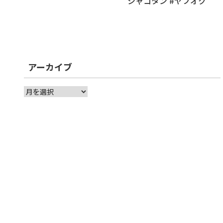
シャコタン #ヤフオク
アーカイブ
ア
ー
カ
イ
ブ