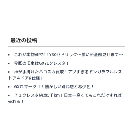
最近の投稿
これが本物VIPだ！Y30セドリック〜悪い所全部見せます〜
今回の旧車はGX71クレスタ！
神が手掛けたハコスカ買取！アツすぎるドンガラフルレス
トア４ドアR仕様！
GX71マークⅡ！懐かしい跳ね感と希少色！
７１クレスタ納車5千km！日本一高くてもこれだけすれば
売れる！