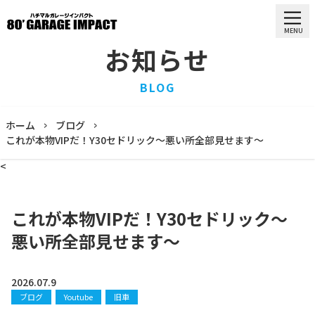
MENU
お知らせ
HOME
BLOG
ホーム
PURCHASE
ホーム
ブログ
買取情報
これが本物VIPだ！Y30セドリック〜悪い所全部見せます〜
STOCK LIST
<
車両一覧
RECRUIT
求人情報
これが本物VIPだ！Y30セドリック〜
STAFF
悪い所全部見せます〜
スタッフ
COMPANY
会社概要
2026.07.9
ブログ
Youtube
旧車
BLOG