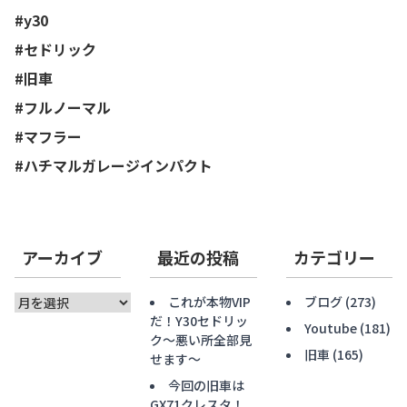
#y30
#セドリック
#旧車
#フルノーマル
#マフラー
#
ハチマルガレージインパクト
アーカイブ
最近の投稿
カテゴリー
ア
これが本物VIP
ブログ
(273)
ー
だ！Y30セドリッ
Youtube
(181)
カ
ク〜悪い所全部見
旧車
(165)
イ
せます〜
ブ
今回の旧車は
GX71クレスタ！