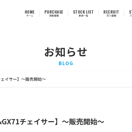
HOME
PURCHASE
STOCK LIST
RECRUIT
S
ホーム
買取情報
車両一覧
求人情報
ス
お知らせ
BLOG
1チェイサー】〜販売開始〜
&GX71チェイサー】〜販売開始〜