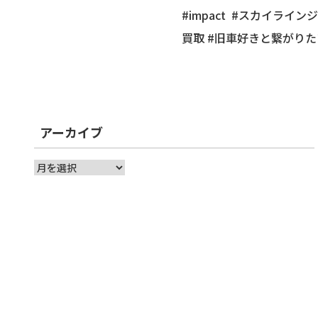
#impact #スカイライン
買取 #旧車好きと繋がり
アーカイブ
ア
ー
カ
イ
ブ