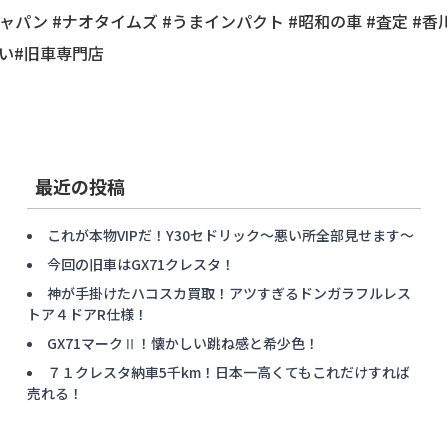
ジャパン #ナオタイムズ #うまインパクト #昭和の車 #査定 #香川
たい#旧車専門店
最近の投稿
これが本物VIPだ！Y30セドリック〜悪い所全部見せます〜
今回の旧車はGX71クレスタ！
神が手掛けたハコスカ買取！アツすぎるドンガラフルレス
トア４ドアR仕様！
GX71マークⅡ！懐かしい跳ね感と希少色！
７１クレスタ納車5千km！日本一高くてもこれだけすれば
売れる！