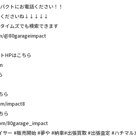
パクトにお電話ください！！
くださいね↓↓↓↓↓
タイムズでも検索できます
om/@80garageimpact
。
トHPはこちら
om
ら
こちら
om/impact8
こちら
com/80garage_impact
チェイサー #販売開始 #夢や #納車#出張買取 #出張査定 #ハチマ