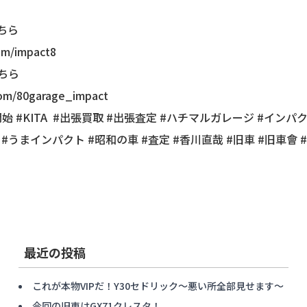
こちら
om/impact8
こちら
com/80garage_impact
始 #KITA #出張買取 #出張査定 #ハチマルガレージ #インパクト
#うまインパクト #昭和の車 #査定 #香川直哉 #旧車 #旧車會
最近の投稿
これが本物VIPだ！Y30セドリック〜悪い所全部見せます〜
今回の旧車はGX71クレスタ！