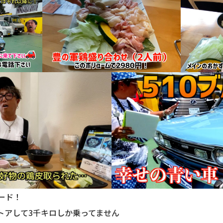
ード！
トアして3千キロしか乗ってません