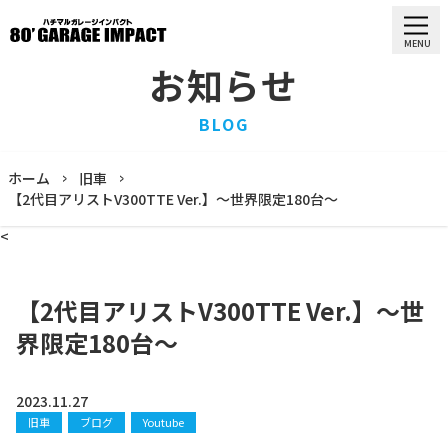
MENU
お知らせ
HOME
BLOG
ホーム
PURCHASE
ホーム
旧車
買取情報
【2代目アリストV300TTE Ver.】〜世界限定180台〜
STOCK LIST
<
車両一覧
RECRUIT
求人情報
【2代目アリストV300TTE Ver.】〜世
STAFF
界限定180台〜
スタッフ
COMPANY
会社概要
2023.11.27
旧車
ブログ
Youtube
BLOG