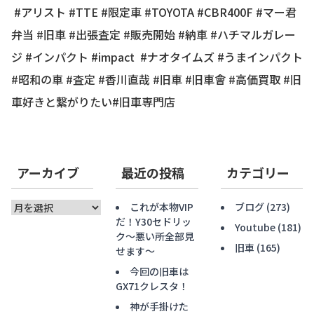
#アリスト #TTE #限定車 #TOYOTA #CBR400F #マー君
弁当 #旧車 #出張査定 #販売開始 #納車 #ハチマルガレー
ジ #インパクト #impact #ナオタイムズ #うまインパクト
#昭和の車 #査定 #香川直哉 #旧車 #旧車會 #高価買取 #旧
車好きと繋がりたい#旧車専門店
アーカイブ
最近の投稿
カテゴリー
ア
これが本物VIP
ブログ
(273)
ー
だ！Y30セドリッ
Youtube
(181)
カ
ク〜悪い所全部見
旧車
(165)
イ
せます〜
ブ
今回の旧車は
GX71クレスタ！
神が手掛けた