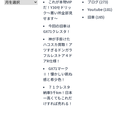
ア
これが本物VIP
ブログ
(273)
ー
だ！Y30セドリッ
Youtube
(181)
カ
ク〜悪い所全部見
旧車
(165)
イ
せます〜
ブ
今回の旧車は
GX71クレスタ！
神が手掛けた
ハコスカ買取！ア
ツすぎるドンガラ
フルレストア４ド
アR仕様！
GX71マーク
Ⅱ！懐かしい跳ね
感と希少色！
７１クレスタ
納車5千km！日本
一高くてもこれだ
けすれば売れる！