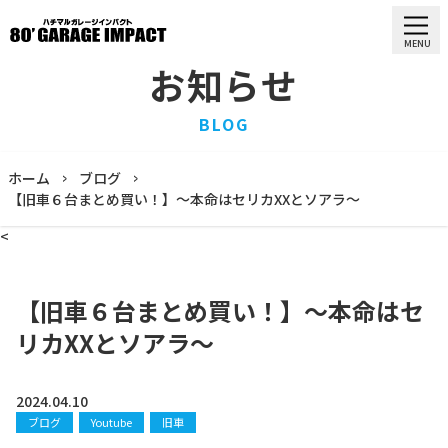
MENU
お知らせ
HOME
BLOG
ホーム
PURCHASE
ホーム
ブログ
買取情報
【旧車６台まとめ買い！】〜本命はセリカXXとソアラ〜
STOCK LIST
<
車両一覧
RECRUIT
求人情報
【旧車６台まとめ買い！】〜本命はセ
STAFF
リカXXとソアラ〜
スタッフ
COMPANY
会社概要
2024.04.10
ブログ
Youtube
旧車
BLOG