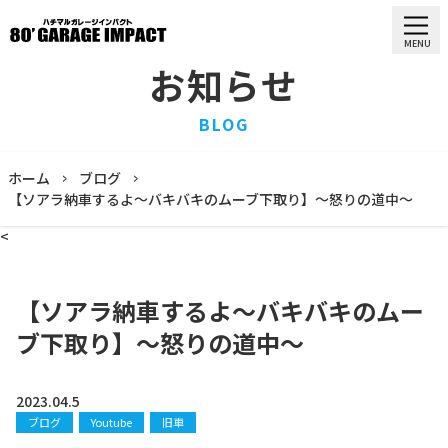
MENU
お知らせ
HOME
BLOG
ホーム
PURCHASE
ホーム
ブログ
買取情報
【ソアラ納車するよ〜バキバキのムーブ下取り】〜怒りの道中〜
STOCK LIST
<
車両一覧
RECRUIT
求人情報
【ソアラ納車するよ〜バキバキのムー
STAFF
ブ下取り】〜怒りの道中〜
スタッフ
COMPANY
会社概要
2023.04.5
ブログ
Youtube
旧車
BLOG