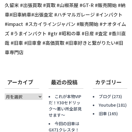
久留米 #出張買取 #買取 #山椒茶屋 #GT-R #販売開始 #納
車#旧車納車#出張査定 #ハチマルガレージ #インパクト
#impact #スカイラインジャパン #販売開始 #ナオタイム
ズ #うまインパクト #gtr #昭和の車 #日産 #査定 #香川直
哉 #旧車 #旧車會 #高価買取 #旧車好きと繋がりたい#旧
車専門店
アーカイブ
最近の投稿
カテゴリー
ア
これが本物VIP
ブログ
(273)
ー
だ！Y30セドリッ
Youtube
(181)
カ
ク〜悪い所全部見
旧車
(165)
イ
せます〜
ブ
今回の旧車は
GX71クレスタ！