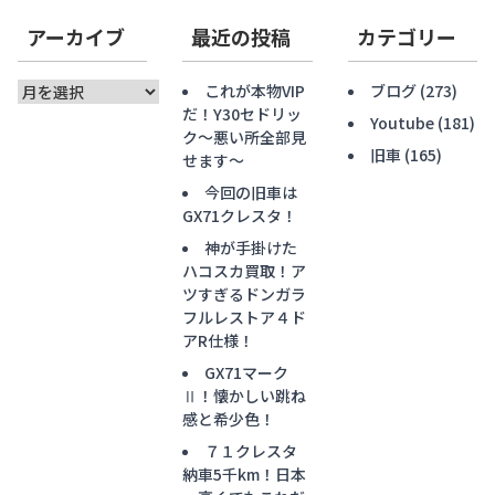
アーカイブ
最近の投稿
カテゴリー
ア
これが本物VIP
ブログ
(273)
ー
だ！Y30セドリッ
Youtube
(181)
カ
ク〜悪い所全部見
旧車
(165)
イ
せます〜
ブ
今回の旧車は
GX71クレスタ！
神が手掛けた
ハコスカ買取！ア
ツすぎるドンガラ
フルレストア４ド
アR仕様！
GX71マーク
Ⅱ！懐かしい跳ね
感と希少色！
７１クレスタ
納車5千km！日本