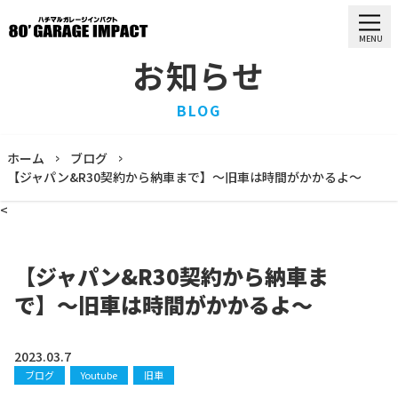
MENU
お知らせ
HOME
BLOG
ホーム
PURCHASE
ホーム
ブログ
買取情報
【ジャパン&R30契約から納車まで】〜旧車は時間がかかるよ〜
STOCK LIST
<
車両一覧
RECRUIT
求人情報
【ジャパン&R30契約から納車ま
STAFF
で】〜旧車は時間がかかるよ〜
スタッフ
COMPANY
会社概要
2023.03.7
ブログ
Youtube
旧車
BLOG