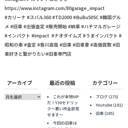
https://www.instagram.com/80garage_impact
#カリーナ #スバル360 #TD2000 #BuBu505C #韓国グル
メ #旧車 #出張査定 #販売開始 #納車 #ハチマルガレージ
#インパクト #impact #ナオタイムズ #うまインパクト #
昭和の車 #査定 #香川直哉 #旧車 #旧車會 #高価買取 #旧
車好きと繋がりたい#旧車専門店
アーカイブ
最近の投稿
カテゴリー
ア
これが本物VIP
ブログ
(273)
ー
だ！Y30セドリッ
Youtube
(181)
カ
ク〜悪い所全部見
旧車
(165)
イ
せます〜
ブ
今回の旧車は