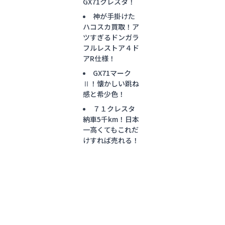
GX71クレスタ！
神が手掛けた
ハコスカ買取！ア
ツすぎるドンガラ
フルレストア４ド
アR仕様！
GX71マーク
Ⅱ！懐かしい跳ね
感と希少色！
７１クレスタ
納車5千km！日本
一高くてもこれだ
けすれば売れる！