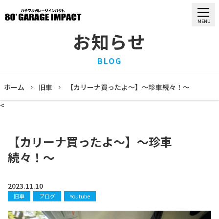
MENU
お知らせ
HOME
BLOG
ホーム
PURCHASE
ホーム
旧車
【カリーナ買ったよ〜】〜珍車続々！〜
買取情報
<
STOCK LIST
車両一覧
RECRUIT
【カリーナ買ったよ〜】〜珍車
求人情報
続々！〜
STAFF
スタッフ
COMPANY
2023.11.10
会社概要
旧車
ブログ
Youtube
BLOG