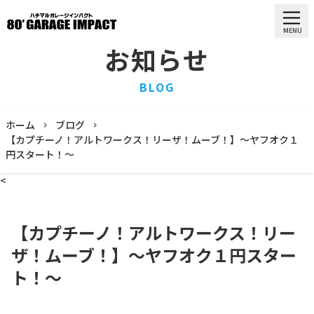
MENU
お知らせ
HOME
BLOG
ホーム
PURCHASE
ホーム
ブログ
買取情報
【カプチーノ！アルトワークス！リーザ！ムーブ！】〜ヤフオク１
円スタート！〜
STOCK LIST
車両一覧
<
RECRUIT
求人情報
【カプチーノ！アルトワークス！リー
STAFF
スタッフ
ザ！ムーブ！】〜ヤフオク１円スター
COMPANY
ト！〜
会社概要
BLOG