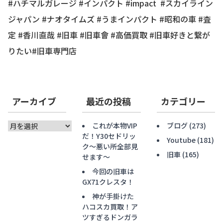
#ハチマルガレージ #インパクト #impact #スカイライン
ジャパン #ナオタイムズ #うまインパクト #昭和の車 #査
定 #香川直哉 #旧車 #旧車會 #高価買取 #旧車好きと繋が
りたい#旧車専門店
アーカイブ
最近の投稿
カテゴリー
ア
これが本物VIP
ブログ
(273)
ー
だ！Y30セドリッ
Youtube
(181)
カ
ク〜悪い所全部見
旧車
(165)
イ
せます〜
ブ
今回の旧車は
GX71クレスタ！
神が手掛けた
ハコスカ買取！ア
ツすぎるドンガラ