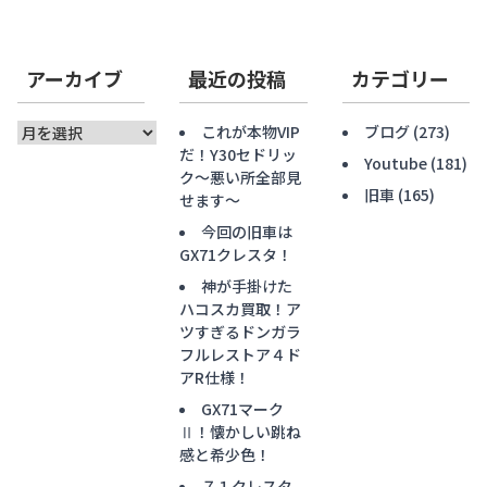
アーカイブ
最近の投稿
カテゴリー
ア
これが本物VIP
ブログ
(273)
ー
だ！Y30セドリッ
Youtube
(181)
カ
ク〜悪い所全部見
旧車
(165)
イ
せます〜
ブ
今回の旧車は
GX71クレスタ！
神が手掛けた
ハコスカ買取！ア
ツすぎるドンガラ
フルレストア４ド
アR仕様！
GX71マーク
Ⅱ！懐かしい跳ね
感と希少色！
７１クレスタ