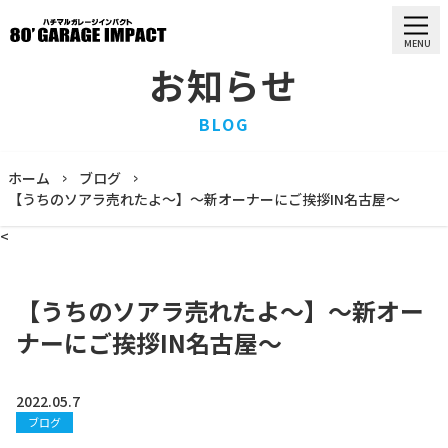
MENU
お知らせ
HOME
BLOG
ホーム
PURCHASE
ホーム
ブログ
買取情報
【うちのソアラ売れたよ〜】〜新オーナーにご挨拶IN名古屋〜
STOCK LIST
<
車両一覧
RECRUIT
求人情報
【うちのソアラ売れたよ〜】〜新オー
STAFF
ナーにご挨拶IN名古屋〜
スタッフ
COMPANY
会社概要
2022.05.7
ブログ
BLOG